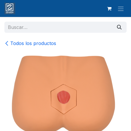
Ir al contenido
Todos los productos