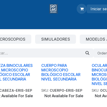
Iniciar s
adores
Modelos anatómicos
Equipo de laboratorio
ICROSCOPIOS
SIMULADORES
MODELOS 
Orden
EZA BINOCULARES
CUERPO PARA
OCULAR
A MICROSCOPIO
MICROSCOPIO
BINOCU
LÓGICO ESCOLAR
BIOLÓGICO ESCOLAR
MICROS
L SECUNDARIA
NIVEL SECUNDARIA
BIOLÓG
NIVEL 
CABEZA-ERIS-SEP
SKU:
CUERPO-ERIS-SEP
SKU:
OCU
 Available For Sale
Not Available For Sale
Not Av