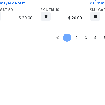
nmeyer de 50ml
de 115m
MAT-50
SKU:
EM-10
SKU:
CAP
$
20.00
$
20.00
1
2
3
4