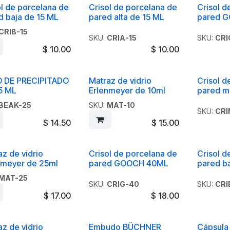
ol de porcelana de
Crisol de porcelana de
Crisol d
d baja de 15 ML
pared alta de 15 ML
pared 
CRIB-15
SKU:
CRIA-15
SKU:
CRI
$
10.00
$
10.00
 DE PRECIPITADO
Matraz de vidrio
Crisol d
5 ML
Erlenmeyer de 10ml
pared m
BEAK-25
SKU:
MAT-10
SKU:
CRI
$
14.50
$
15.00
az de vidrio
Crisol de porcelana de
Crisol d
nmeyer de 25ml
pared GOOCH 40ML
pared b
MAT-25
SKU:
CRIG-40
SKU:
CRI
$
17.00
$
18.00
az de vidrio
Embudo BÜCHNER
Cápsula