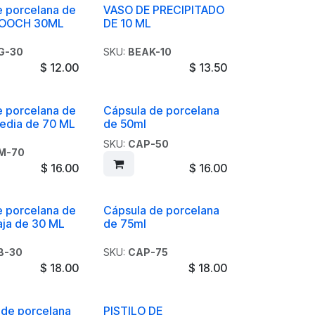
e porcelana de
VASO DE PRECIPITADO
GOOCH 30ML
DE 10 ML
G-30
SKU:
BEAK-10
$
12.00
$
13.50
e porcelana de
Cápsula de porcelana
edia de 70 ML
de 50ml
SKU:
CAP-50
M-70
$
16.00
$
16.00
e porcelana de
Cápsula de porcelana
aja de 30 ML
de 75ml
B-30
SKU:
CAP-75
$
18.00
$
18.00
 de porcelana
PISTILO DE