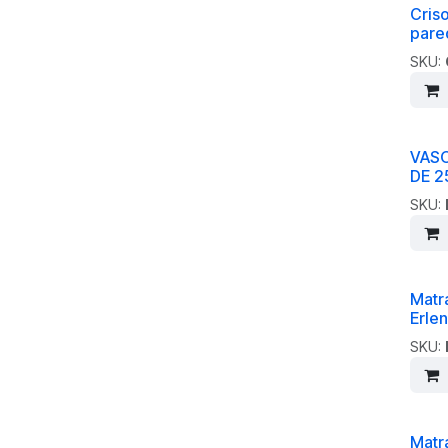
Cris
pare
SKU:
VASO
DE 2
SKU:
Matr
Erle
SKU:
Matr