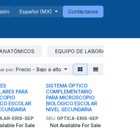
esión
Español (MX)
Contáctanos
Telescopios
Sucursales
ANATÓMICOS
EQUIPO DE LABORATORIO
Precio - Bajo a alto
ar por:
ES
SISTEMA ÓPTICO
LARES PARA
COMPLEMENTARIO
COPIO
PARA MICROSCOPIO
ICO ESCOLAR
BIOLÓGICO ESCOLAR
SECUNDARIA
NIVEL SECUNDARIA
LAR-ERIS-SEP
SKU:
OPTICA-ERIS-SEP
ailable For Sale
Not Available For Sale