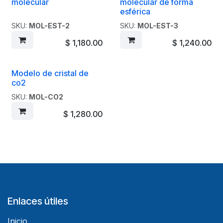
Liquidación
Liquidación
molecular
molecular de forma
esférica
SKU:
MOL-EST-2
SKU:
MOL-EST-3
$
1,180.00
$
1,240.00
Modelo de cristal de
Liquidación
co2
SKU:
MOL-CO2
$
1,280.00
Enlaces útiles
Inicio