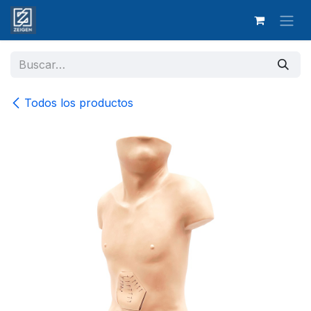
Ir al contenido
Todos los productos