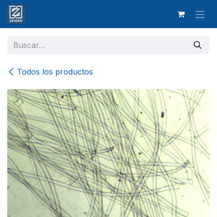
Ir al contenido
Todos los productos