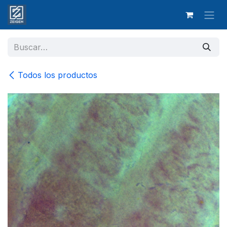
Ir al contenido
Todos los productos