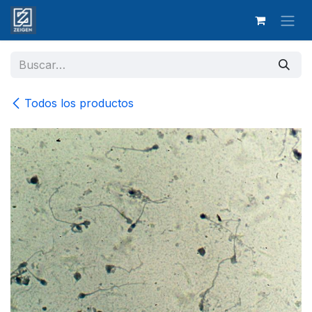
Ir al contenido
Todos los productos