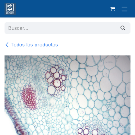
Ir al contenido
Todos los productos