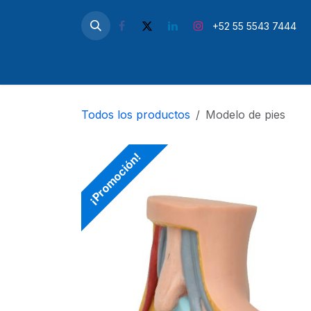
Ir al contenido
+52 55 5543 7444
Inicio
Microscopios
Simul
Todos los productos
Modelo de pies
¡Promoción!