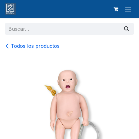
Ir al contenido
Todos los productos