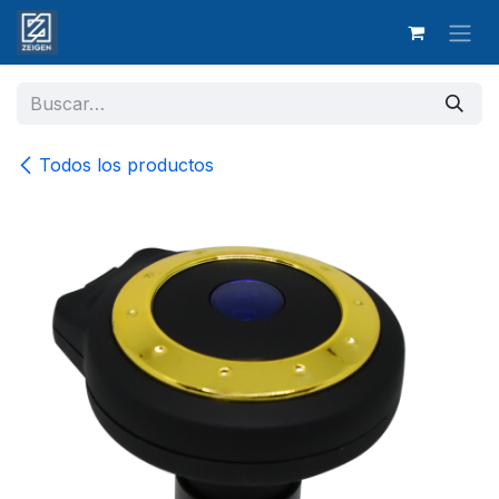
Ir al contenido
Todos los productos