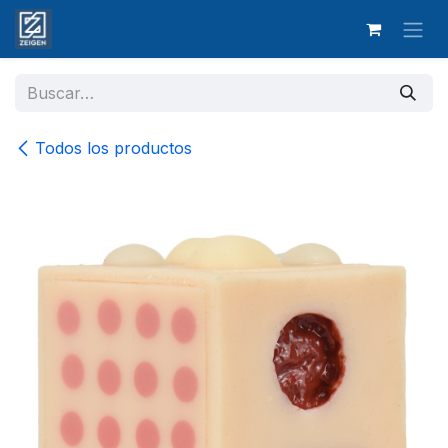
Ir al contenido
Todos los productos