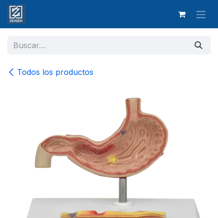
Ir al contenido
Todos los productos