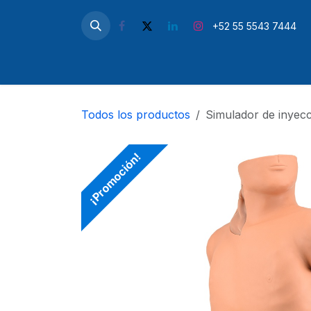
Ir al contenido
+52 55 5543 7444
Inicio
Microscopios
Simul
Todos los productos
Simulador de inyecc
¡Promoción!