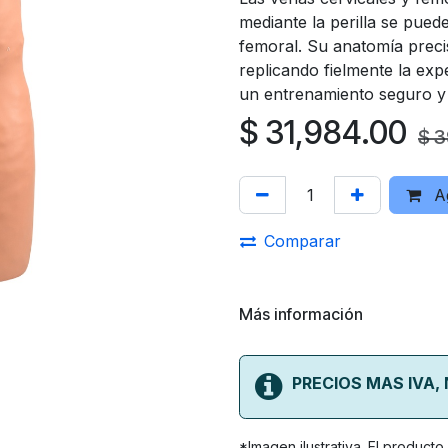
mediante la perilla se puede
femoral. Su anatomía precis
replicando fielmente la exp
un entrenamiento seguro y 
$
31,984.00
$
3
Ag
Comparar
Más información
PRECIOS MAS IVA,
*Imagen ilustrativa. El product