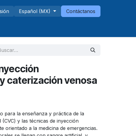
esión
Español (MX)
Contáctanos
Telescopios
Sucursales
inyección
 y caterización venosa
o para la enseñanza y práctica de la
 (CVC) y las técnicas de inyección
te orientado a la medicina de emergencias.
ales se llenan con sangre artificial, y