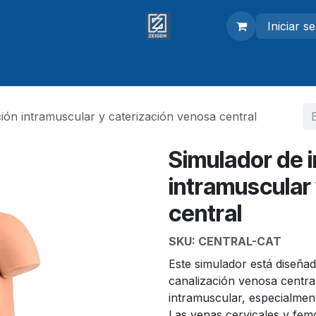
Iniciar s
adores
Modelos anatómicos
Equipo de laboratorio
ión intramuscular y caterización venosa central
Simulador de 
intramuscular
central
SKU:
CENTRAL-CAT
Este simulador está diseñad
canalización venosa central
intramuscular, especialmen
Las venas cervicales y femor