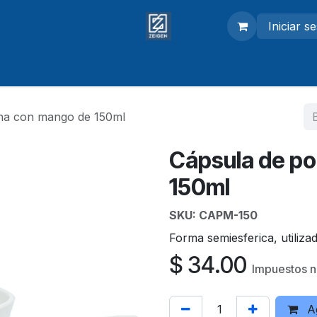
Iniciar s
adores
Modelos anatómicos
Equipo de laboratorio
na con mango de 150ml
Cápsula de po
150ml
SKU:
CAPM-150
Forma semiesferica, utiliza
$
34.00
Impuestos n
Ag