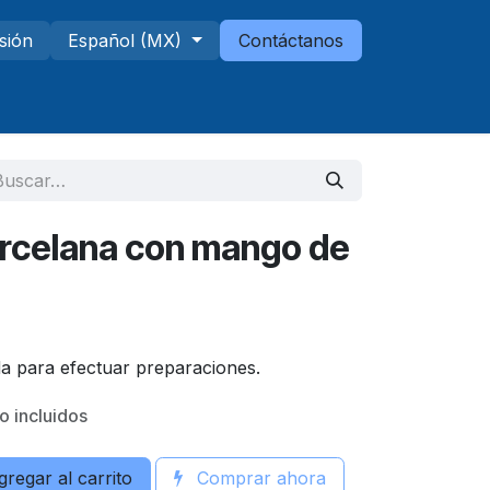
esión
Español (MX)
Contáctanos
Telescopios
Sucursales
rcelana con mango de
da para efectuar preparaciones.
o incluidos
regar al carrito
Comprar ahora