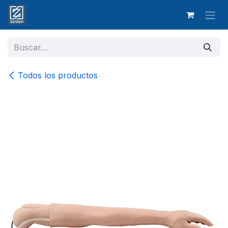
Ir al contenido
Todos los productos