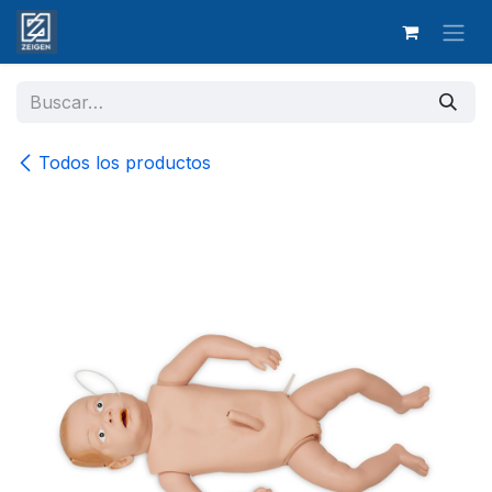
Ir al contenido
Todos los productos