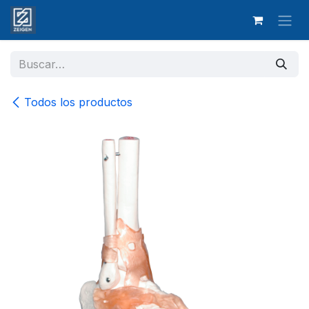
Ir al contenido
Todos los productos