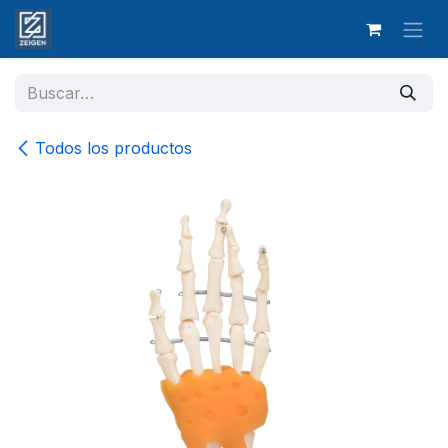
Ir al contenido
Todos los productos