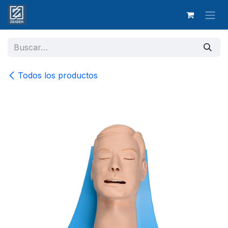
Ir al contenido
Todos los productos