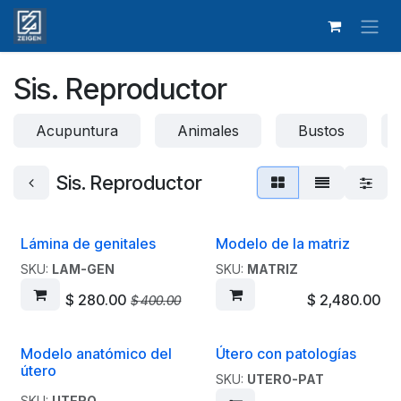
Ir al contenido
Sis. Reproductor
Acupuntura
Animales
Bustos
Sis. Reproductor
Lámina de genitales
Modelo de la matriz
Liquidación
SKU:
LAM-GEN
SKU:
MATRIZ
$
280.00
$
2,480.00
$
400.00
Modelo anatómico del
Útero con patologías
¡Promoción!
útero
SKU:
UTERO-PAT
SKU:
UTERO