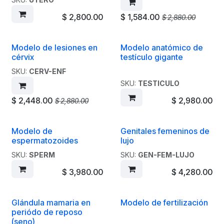
$
2,800.00
$
1,584.00
$
2,880.00
Modelo de lesiones en
Modelo anatómico de
¡Promoción!
cérvix
testículo gigante
SKU:
CERV-ENF
SKU:
TESTICULO
$
2,448.00
$
2,980.00
$
2,880.00
Modelo de
Genitales femeninos de
Liquidación
espermatozoides
lujo
SKU:
SPERM
SKU:
GEN-FEM-LUJO
$
3,980.00
$
4,280.00
Glándula mamaria en
Modelo de fertilización
periódo de reposo
(seno)