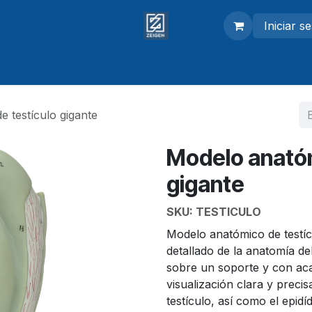
Iniciar s
adores
Modelos anatómicos
Equipo de laboratorio
 testículo gigante
Modelo anatóm
gigante
SKU:
TESTICULO
Modelo anatómico de testícu
detallado de la anatomía d
sobre un soporte y con aca
visualización clara y precis
testículo, así como el epidí