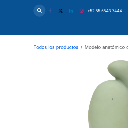
Ir al contenido
+52 55 5543 7444
Inicio
Microscopios
Simul
Todos los productos
Modelo anatómico de