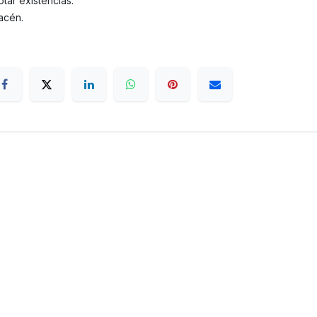
tar existencias.
acén.