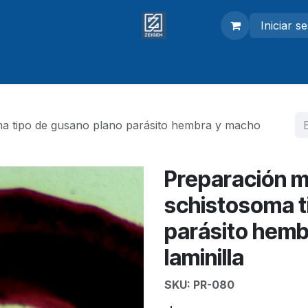
Iniciar s
adores
Modelos anatómicos
Equipo de laboratorio
ma tipo de gusano plano parásito hembra y macho
Preparación m
schistosoma t
parásito hem
laminilla
SKU:
PR-080