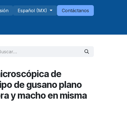
esión
Español (MX)
Contáctanos
Telescopios
Sucursales
icroscópica de
ipo de gusano plano
bra y macho en misma