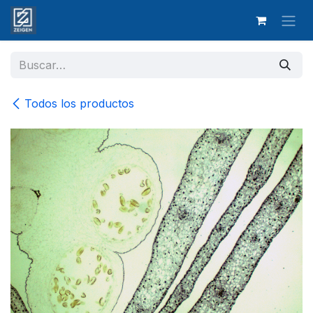
Ir al contenido
Todos los productos