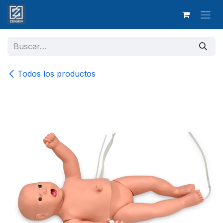
Ir al contenido
Todos los productos