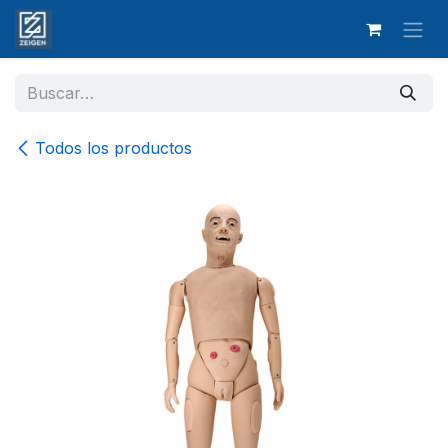
Ir al contenido
Todos los productos