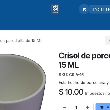
Iniciar s
adores
Modelos anatómicos
Equipo de laboratorio
 de pared alta de 15 ML
Crisol de porc
15 ML
SKU:
CRIA-15
Esta hecho de porcelana y 
$
10.00
Impuestos no
Ag