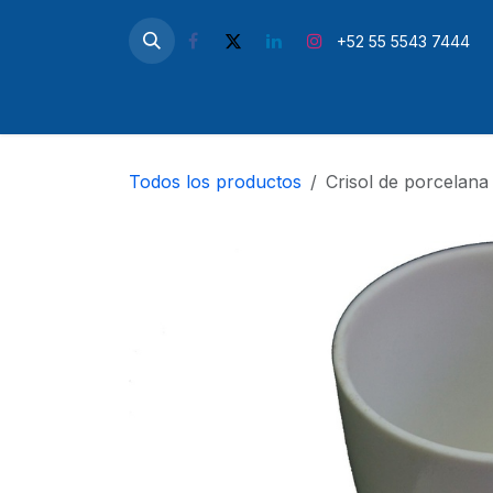
Ir al contenido
+52 55 5543 7444
Inicio
Microscopios
Simul
Todos los productos
Crisol de porcelana