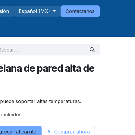
esión
Español (MX)
Contáctanos
Telescopios
Sucursales
elana de pared alta de
puede soportar altas temperaturas.
 incluidos
regar al carrito
Comprar ahora